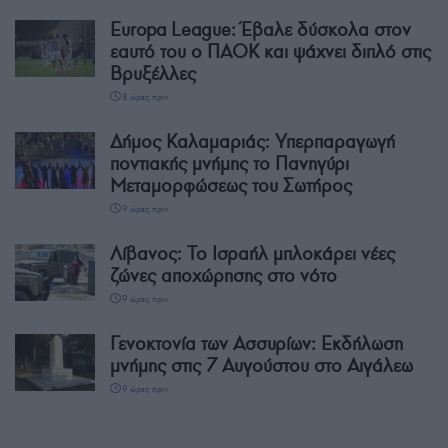
Europa League: Έβαλε δύσκολα στον
εαυτό του ο ΠΑΟΚ και ψάχνει διπλό στις
Βρυξέλλες
8 ώρες πριν
Δήμος Καλαμαριάς: Υπερπαραγωγή
ποντιακής μνήμης το Πανηγύρι
Μεταμορφώσεως του Σωτήρος
9 ώρες πριν
Λίβανος: Το Ισραήλ μπλοκάρει νέες
ζώνες αποχώρησης στο νότο
9 ώρες πριν
Γενοκτονία των Ασσυρίων: Εκδήλωση
μνήμης στις 7 Αυγούστου στο Αιγάλεω
9 ώρες πριν