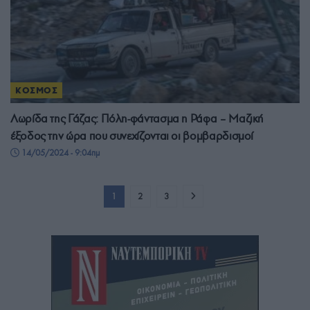
ΚΟΣΜΟΣ
Λωρίδα της Γάζας: Πόλη-φάντασμα η Ράφα – Μαζική
έξοδος την ώρα που συνεχίζονται οι βομβαρδισμοί
14/05/2024 - 9:04πμ
1
2
3