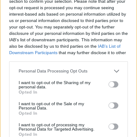
section to confirm your selection. Please note that after your
opt-out request is processed you may continue seeing
interest-based ads based on personal information utilized by
ΚΟΣΜΟΣ
us or personal information disclosed to third parties prior to
your opt-out. You may separately opt-out of the further
Γάζα: Το Ισραήλ εντόπισε και ανέκτησε τις σορούς 6 ομήρων
disclosure of your personal information by third parties on the
της Χαμάς
IAB’s list of downstream participants. This information may
1/09/2024 - 8:56πμ
also be disclosed by us to third parties on the
IAB’s List of
Downstream Participants
that may further disclose it to other
third parties.
Please note that this website/app uses one or more Google
Personal Data Processing Opt Outs
services and may gather and store information including but
not limited to your visit or usage behaviour. You may click to
I want to opt-out of the Sharing of my
personal data.
grant or deny consent to Google and its third-party tags to
Opted In
use your data for below specified purposes in below Google
consent section.
I want to opt-out of the Sale of my
Personal Data.
Opted In
I want to opt-out of processing my
Personal Data for Targeted Advertising.
Opted In