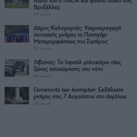
εαυτό του ο ΠΑΟΚ και ψάχνει διπλό στις
Βρυξέλλες
7 ώρες πριν
Δήμος Καλαμαριάς: Υπερπαραγωγή
ποντιακής μνήμης το Πανηγύρι
Μεταμορφώσεως του Σωτήρος
7 ώρες πριν
Λίβανος: Το Ισραήλ μπλοκάρει νέες
ζώνες αποχώρησης στο νότο
8 ώρες πριν
Γενοκτονία των Ασσυρίων: Εκδήλωση
μνήμης στις 7 Αυγούστου στο Αιγάλεω
8 ώρες πριν