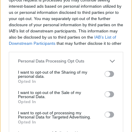
interest-based ads based on personal information utilized by
us or personal information disclosed to third parties prior to
your opt-out. You may separately opt-out of the further
disclosure of your personal information by third parties on the
ΕΚΔΗΛΩΣΕΙΣ
IAB’s list of downstream participants. This information may
also be disclosed by us to third parties on the
IAB’s List of
2ο Ποντιακό Πανοΰρ από τον Σύλλογο Ποντίων Λαυρίου «Ο
Downstream Participants
that may further disclose it to other
Μιθριδάτης»
third parties.
20/08/2025 - 9:48πμ
Please note that this website/app uses one or more Google
Personal Data Processing Opt Outs
services and may gather and store information including but
not limited to your visit or usage behaviour. You may click to
I want to opt-out of the Sharing of my
personal data.
grant or deny consent to Google and its third-party tags to
Opted In
use your data for below specified purposes in below Google
consent section.
I want to opt-out of the Sale of my
Personal Data.
Opted In
I want to opt-out of processing my
Personal Data for Targeted Advertising.
Opted In