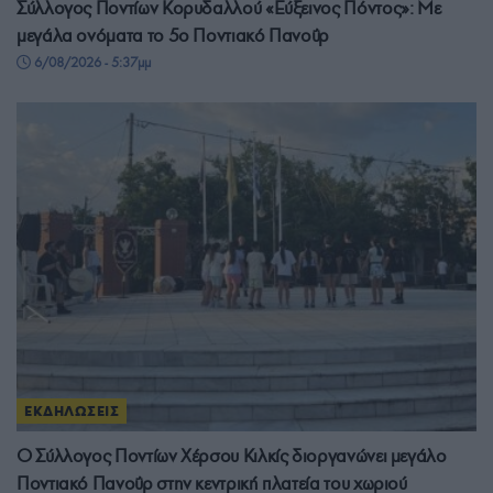
Σύλλογος Ποντίων Κορυδαλλού «Εύξεινος Πόντος»: Με
μεγάλα ονόματα το 5ο Ποντιακό Πανοΰρ
6/08/2026 - 5:37μμ
ΕΚΔΗΛΩΣΕΙΣ
Ο Σύλλογος Ποντίων Χέρσου Κιλκίς διοργανώνει μεγάλο
Ποντιακό Πανοΰρ στην κεντρική πλατεία του χωριού