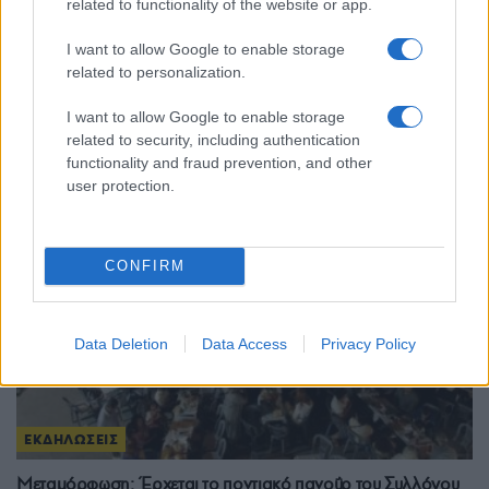
related to functionality of the website or app.
Ο «Εύξεινος Πόντος» Κορυδαλλού πανηγυρίζει ποντιακά,
I want to allow Google to enable storage
για 4η συνεχόμενη χρονιά
related to personalization.
6/08/2025 - 11:19μμ
I want to allow Google to enable storage
related to security, including authentication
functionality and fraud prevention, and other
user protection.
CONFIRM
Data Deletion
Data Access
Privacy Policy
ΕΚΔΗΛΩΣΕΙΣ
Μεταμόρφωση: Έρχεται το ποντιακό πανοΰρ του Συλλόγου