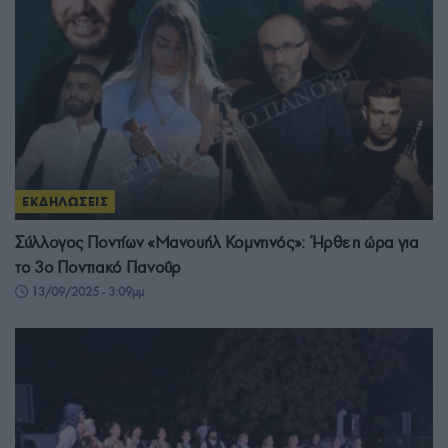
ΕΚΔΗΛΩΣΕΙΣ
Σύλλογος Ποντίων «Μανουήλ Κομνηνός»: Ήρθε η ώρα για
το 3ο Ποντιακό Πανοΰρ
13/09/2025 - 3:09μμ