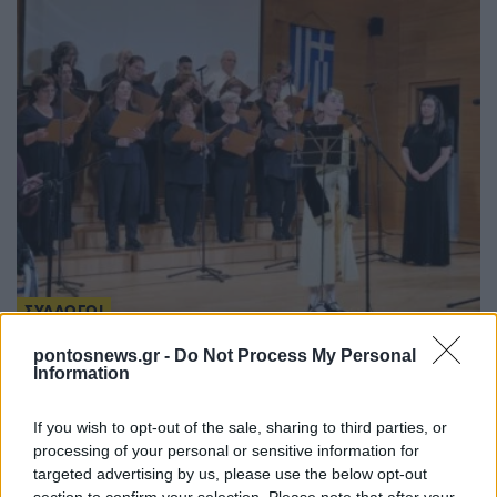
ΣΥΛΛΟΓΟΙ
Οι Πόντιοι της Δράμας δεν ξεχνούν, θυμούνται και τιμούν
pontosnews.gr -
Do Not Process My Personal
Information
17/05/2025 - 9:32μμ
If you wish to opt-out of the sale, sharing to third parties, or
processing of your personal or sensitive information for
targeted advertising by us, please use the below opt-out
section to confirm your selection. Please note that after your