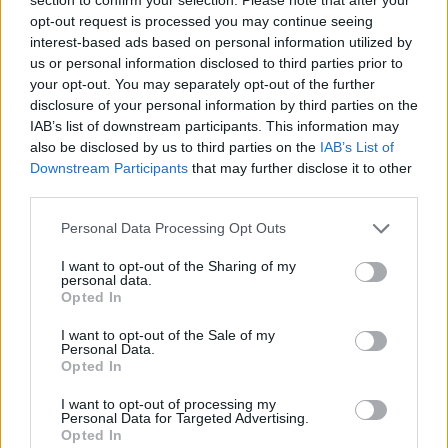
opt-out request is processed you may continue seeing
interest-based ads based on personal information utilized by
us or personal information disclosed to third parties prior to
your opt-out. You may separately opt-out of the further
disclosure of your personal information by third parties on the
IAB’s list of downstream participants. This information may
also be disclosed by us to third parties on the
IAB’s List of
Downstream Participants
that may further disclose it to other
third parties.
ΠΟΝΤΟΣ
Please note that this website/app uses one or more Google
Personal Data Processing Opt Outs
services and may gather and store information including but
Θεσσαλονίκη: Περιήγηση στις θάλασσες της ιστορίας και
not limited to your visit or usage behaviour. You may click to
I want to opt-out of the Sharing of my
της μνήμης, για τον Πόντο και την Κύπρο
personal data.
grant or deny consent to Google and its third-party tags to
Opted In
23/12/2024 - 9:00μμ
use your data for below specified purposes in below Google
consent section.
I want to opt-out of the Sale of my
Personal Data.
Opted In
I want to opt-out of processing my
Personal Data for Targeted Advertising.
Opted In