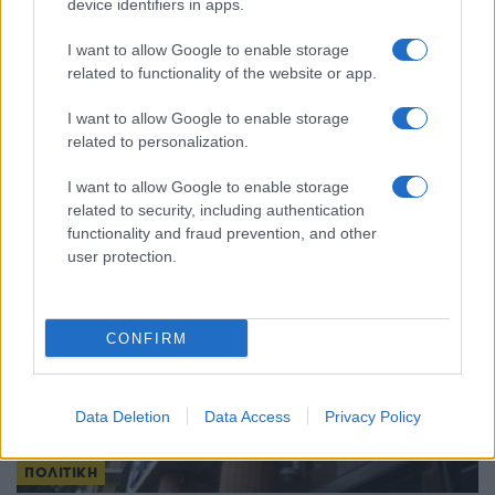
device identifiers in apps.
ΓΕΝΟΚΤΟΝΙΑ
I want to allow Google to enable storage
110 χρόνια από τη Γενοκτονία των Αρμενίων: Σε Αθήνα,
related to functionality of the website or app.
Θεσσαλονίκη και Ξάνθη οι κεντρικές εκδηλώσεις μνήμης
I want to allow Google to enable storage
16/04/2025 - 10:59μμ
related to personalization.
I want to allow Google to enable storage
related to security, including authentication
functionality and fraud prevention, and other
user protection.
CONFIRM
Data Deletion
Data Access
Privacy Policy
ΠΟΛΙΤΙΚΗ