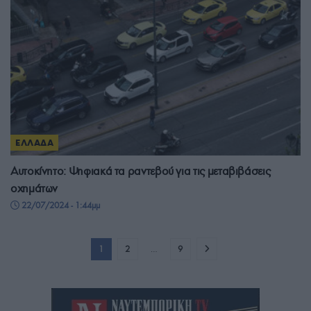
ΕΛΛΑΔΑ
Αυτοκίνητο: Ψηφιακά τα ραντεβού για τις μεταβιβάσεις
οχημάτων
22/07/2024 - 1:44μμ
1
2
…
9