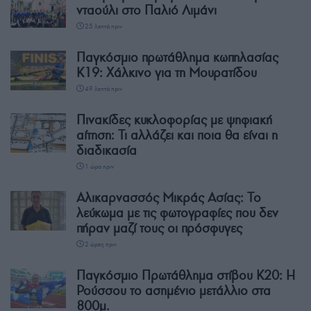
νταούλι στο Παλιό Λιμάνι
25 λεπτά πριν
Παγκόσμιο πρωτάθλημα κωπηλασίας
Κ19: Χάλκινο για τη Μουρατίδου
49 λεπτά πριν
Πινακίδες κυκλοφορίας με ψηφιακή
αίτηση: Τι αλλάζει και ποια θα είναι η
διαδικασία
1 ώρα πριν
Αλικαρνασσός Μικράς Ασίας: Το
λεύκωμα με τις φωτογραφίες που δεν
πήραν μαζί τους οι πρόσφυγες
2 ώρες πριν
Παγκόσμιο Πρωτάθλημα στίβου Κ20: Η
Ρούσσου το ασημένιο μετάλλιο στα
800μ.