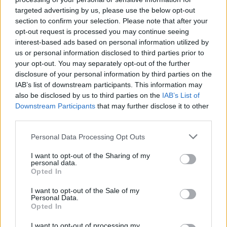
targeted advertising by us, please use the below opt-out
section to confirm your selection. Please note that after your
ΠΟΝΤΟΣ
opt-out request is processed you may continue seeing
interest-based ads based on personal information utilized by
19η Μαΐου: Η ΠΟΕ τιμά τους 353.000 νεκρούς από τη
us or personal information disclosed to third parties prior to
Γενοκτονία των Ελλήνων του Πόντου – Οι κεντρικές
your opt-out. You may separately opt-out of the further
εκδηλώσεις σε Αθήνα-Θεσσαλονίκη
disclosure of your personal information by third parties on the
IAB’s list of downstream participants. This information may
4/05/2025 - 1:02μμ
also be disclosed by us to third parties on the
IAB’s List of
Downstream Participants
that may further disclose it to other
third parties.
Please note that this website/app uses one or more Google
Personal Data Processing Opt Outs
services and may gather and store information including but
not limited to your visit or usage behaviour. You may click to
I want to opt-out of the Sharing of my
personal data.
grant or deny consent to Google and its third-party tags to
Opted In
use your data for below specified purposes in below Google
consent section.
I want to opt-out of the Sale of my
Personal Data.
Opted In
I want to opt-out of processing my