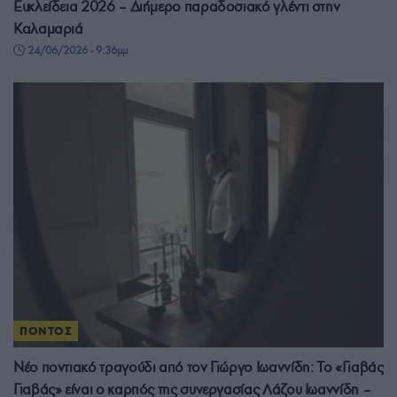
Ευκλείδεια 2026 – Διήμερο παραδοσιακό γλέντι στην
Καλαμαριά
24/06/2026 - 9:36μμ
ΠΟΝΤΟΣ
Νέο ποντιακό τραγούδι από τον Γιώργο Ιωαννίδη: Το «Γιαβάς
Γιαβάς» είναι ο καρπός της συνεργασίας Λάζου Ιωαννίδη –