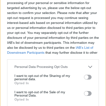
processing of your personal or sensitive information for
targeted advertising by us, please use the below opt-out
section to confirm your selection. Please note that after your
opt-out request is processed you may continue seeing
interest-based ads based on personal information utilized by
us or personal information disclosed to third parties prior to
your opt-out. You may separately opt-out of the further
ΕΚΔΗΛΩΣΕΙΣ
disclosure of your personal information by third parties on the
IAB’s list of downstream participants. This information may
Έρχεται η 1η βραδιά νεολαίας από τους Πόντιους του
also be disclosed by us to third parties on the
IAB’s List of
Αιγάλεω
Downstream Participants
that may further disclose it to other
16/02/2025 - 10:08μμ
third parties.
Please note that this website/app uses one or more Google
Personal Data Processing Opt Outs
services and may gather and store information including but
not limited to your visit or usage behaviour. You may click to
I want to opt-out of the Sharing of my
personal data.
grant or deny consent to Google and its third-party tags to
Opted In
use your data for below specified purposes in below Google
consent section.
I want to opt-out of the Sale of my
Personal Data.
Opted In