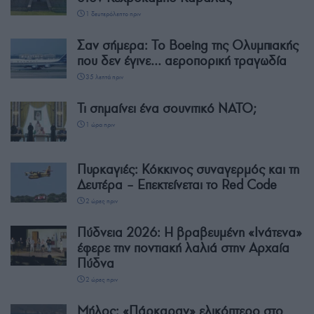
1 δευτερόλεπτο πριν
Σαν σήμερα: Το Boeing της Ολυμπιακής
που δεν έγινε… αεροπορική τραγωδία
35 λεπτά πριν
Τι σημαίνει ένα σουνιτικό ΝΑΤΟ;
1 ώρα πριν
Πυρκαγιές: Κόκκινος συναγερμός και τη
Δευτέρα – Επεκτείνεται το Red Code
2 ώρες πριν
Πύδνεια 2026: Η βραβευμένη «Ινάτενα»
έφερε την ποντιακή λαλιά στην Αρχαία
Πύδνα
2 ώρες πριν
Μήλος: «Πάρκαραν» ελικόπτερο στο