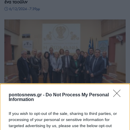
ένα ταούλιν
6/12/2024 - 7:39μμ
pontosnews.gr -
Do Not Process My Personal
Information
ΠΟΝΤΟΣ
«Ο Ελληνισμός του Πόντου»: Ένα βιβλίο-λιθαράκι προς τη
If you wish to opt-out of the sale, sharing to third parties, or
διεθνή αναγνώριση της Γενοκτονίας παρουσίασε η Ένωση
processing of your personal or sensitive information for
targeted advertising by us, please use the below opt-out
Ποντίων Γλυφάδας «Η Ρωμανία»