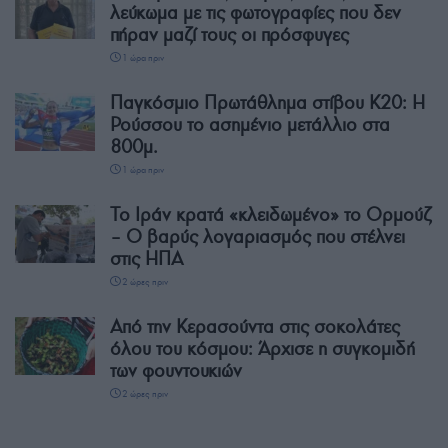
λεύκωμα με τις φωτογραφίες που δεν
πήραν μαζί τους οι πρόσφυγες
1 ώρα πριν
Παγκόσμιο Πρωτάθλημα στίβου Κ20: Η
Ρούσσου το ασημένιο μετάλλιο στα
800μ.
1 ώρα πριν
Το Ιράν κρατά «κλειδωμένο» το Ορμούζ
– Ο βαρύς λογαριασμός που στέλνει
στις ΗΠΑ
2 ώρες πριν
Από την Κερασούντα στις σοκολάτες
όλου του κόσμου: Άρχισε η συγκομιδή
των φουντουκιών
2 ώρες πριν