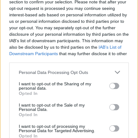
section to confirm your selection. Please note that after your
2/04/2023 - 6:29μμ
opt-out request is processed you may continue seeing
interest-based ads based on personal information utilized by
us or personal information disclosed to third parties prior to
your opt-out. You may separately opt-out of the further
disclosure of your personal information by third parties on the
IAB’s list of downstream participants. This information may
also be disclosed by us to third parties on the
IAB’s List of
Downstream Participants
that may further disclose it to other
third parties.
Please note that this website/app uses one or more Google
Personal Data Processing Opt Outs
services and may gather and store information including but
not limited to your visit or usage behaviour. You may click to
I want to opt-out of the Sharing of my
personal data.
grant or deny consent to Google and its third-party tags to
Opted In
use your data for below specified purposes in below Google
ΕΚΔΗΛΩΣΕΙΣ
consent section.
I want to opt-out of the Sale of my
Personal Data.
Η Ένωση Ποντίων Γλυφάδας παρουσιάζει το βιβλίο του Ι.
Opted In
Παπαφλωράτου «Ο ελληνισμός του Πόντου»
I want to opt-out of processing my
27/03/2023 - 1:29μμ
Personal Data for Targeted Advertising.
Opted In