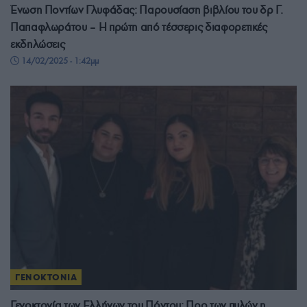
Ένωση Ποντίων Γλυφάδας: Παρουσίαση βιβλίου του δρ Γ.
Παπαφλωράτου – Η πρώτη από τέσσερις διαφορετικές
εκδηλώσεις
14/02/2025 - 1:42μμ
ΓΕΝΟΚΤΟΝΙΑ
Γενοκτονία των Ελλήνων του Πόντου: Προ των πυλών η