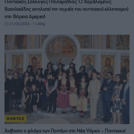
Ποντιακός Σύλλογος Πτολεμαΐδας: Ο Χαράλαμπος
Βασιλειάδης ιχνηλατεί την πορεία του ποντιακού ελληνισμού
στη Βόρεια Αμερική
21/05/2026 - 11:40πμ
ΠΟΝΤΟΣ
Άσβεστη η φλόγα των Ποντίων στη Νέα Υόρκη – Ποντιακοί