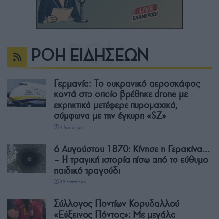
ΡΟΗ ΕΙΔΗΣΕΩΝ
Γερμανία: Το ουκρανικό αεροσκάφος
κοντά στο οποίο βρέθηκε drone με
εκρηκτικά μετέφερε πυρομαχικά,
σύμφωνα με την έγκυρη «SZ»
4 λεπτά πριν
6 Αυγούστου 1870: Κίνησε η Γερακίνα…
– Η τραγική ιστορία πίσω από το εύθυμο
παιδικό τραγούδι
33 λεπτά πριν
Σύλλογος Ποντίων Κορυδαλλού
«Εύξεινος Πόντος»: Με μεγάλα