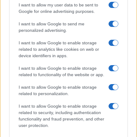
I want to allow my user data to be sent to
Google for online advertising purposes.
I want to allow Google to send me
personalized advertising.
I want to allow Google to enable storage
ΟΜΟΓΕΝΕΙΑ
related to analytics like cookies on web or
device identifiers in apps.
Προσκύνημα και πανηγύρι για τη γιορτή του
Δεκαπενταύγουστου στο ιερό ίδρυμα «Παναγία Σουμελά»
I want to allow Google to enable storage
Νιου Τζέρσεϊ
related to functionality of the website or app.
5/08/2025 - 11:00μμ
I want to allow Google to enable storage
related to personalization.
I want to allow Google to enable storage
related to security, including authentication
functionality and fraud prevention, and other
user protection.