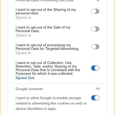
services and may gather and store information including but
not limited to your visit or usage behaviour. You may click to
I want to opt-out of the Sharing of my
personal data.
grant or deny consent to Google and its third-party tags to
Opted In
use your data for below specified purposes in below Google
consent section.
I want to opt-out of the Sale of my
Personal Data.
Opted In
I want to opt-out of processing my
Personal Data for Targeted Advertising.
ΟΜΟΓΕΝΕΙΑ
Opted In
Όλα έτοιμα για τo συνέδριο της Παμποντιακής
I want to opt-out of Collection, Use,
Ομοσπονδίας ΗΠΑ και Καναδά στη Βοστόνη
Retention, Sale, and/or Sharing of my
Personal Data that Is Unrelated with the
8/10/2025 - 6:10μμ
Purposes for which it was collected.
Opted Out
Google consents
I want to allow Google to enable storage
related to advertising like cookies on web or
device identifiers in apps.