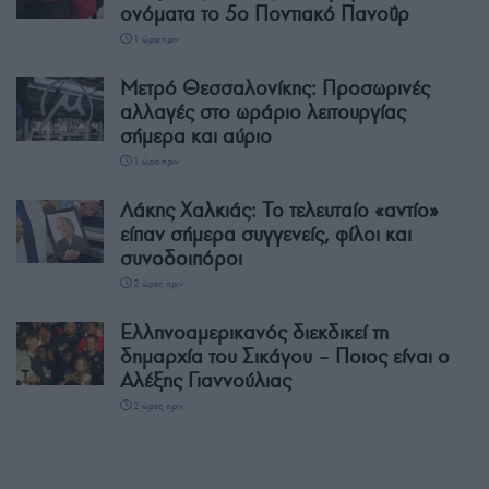
ονόματα το 5ο Ποντιακό Πανοΰρ
1 ώρα πριν
Μετρό Θεσσαλονίκης: Προσωρινές
αλλαγές στο ωράριο λειτουργίας
σήμερα και αύριο
1 ώρα πριν
Λάκης Χαλκιάς: Το τελευταίο «αντίο»
είπαν σήμερα συγγενείς, φίλοι και
συνοδοιπόροι
2 ώρες πριν
Ελληνοαμερικανός διεκδικεί τη
δημαρχία του Σικάγου – Ποιος είναι ο
Αλέξης Γιαννούλιας
2 ώρες πριν