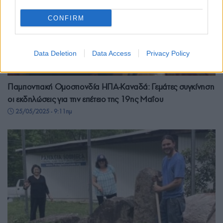
CONFIRM
Data Deletion
Data Access
Privacy Policy
ΟΜΟΓΕΝΕΙΑ
Παμποντιακή Ομοσπονδία ΗΠΑ-Καναδά: Γεμάτες συγκίνηση
οι εκδηλώσεις για την επέτειο της 19ης Μαΐου
25/05/2025 - 9:11πμ