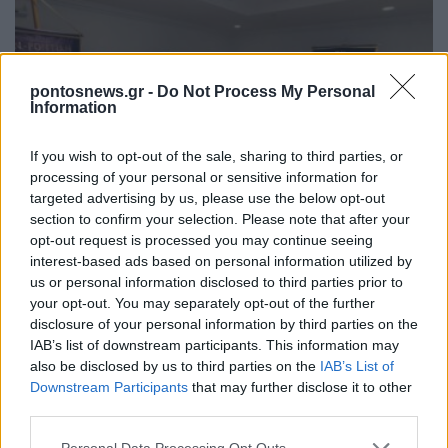
pontosnews.gr -
Do Not Process My Personal
Information
If you wish to opt-out of the sale, sharing to third parties, or
processing of your personal or sensitive information for
targeted advertising by us, please use the below opt-out
section to confirm your selection. Please note that after your
ΟΜΟΓΕΝΕΙΑ
opt-out request is processed you may continue seeing
interest-based ads based on personal information utilized by
Παμποντιακή Ομοσπονδία ΗΠΑ-Καναδά: Ο Πόντος
us or personal information disclosed to third parties prior to
εξακολουθεί να διαμορφώνει την ταυτότητά μας
your opt-out. You may separately opt-out of the further
16/10/2025 - 9:08μμ
disclosure of your personal information by third parties on the
IAB’s list of downstream participants. This information may
also be disclosed by us to third parties on the
IAB’s List of
Downstream Participants
that may further disclose it to other
third parties.
Please note that this website/app uses one or more Google
Personal Data Processing Opt Outs