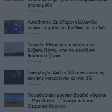
από το μύθο
38 λεπτά πριν
Λυκαβηττός: Σε 57χρονη Ελληνίδα
ανήκει η σορός που βρέθηκε σε σπηλιά
1 ώρα πριν
Τουρκία: Μέτρα για τα πλοία στον
Εύξεινο Πόντο, «την πιο επικίνδυνη
θαλάσσια ζώνη»
2 ώρες πριν
Τεχνολογία: Από το 5G στην εποχή της
τεχνητής νοημοσύνης και του 6G
2 ώρες πριν
Παραδοσιακή μουσική βραδιά «Θράκη
– Μακεδονία – Πόντος» από τον
Θερμαϊκό Κορινού
3 ώρες πριν