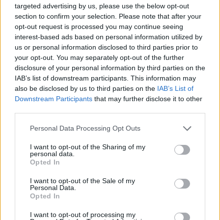
targeted advertising by us, please use the below opt-out
section to confirm your selection. Please note that after your
opt-out request is processed you may continue seeing
interest-based ads based on personal information utilized by
ΕΛΛΑΔΑ
us or personal information disclosed to third parties prior to
your opt-out. You may separately opt-out of the further
Ρόδος: Φριχτό εργατικό δυστύχημα σε ξενοδοχείο – Ένας
disclosure of your personal information by third parties on the
65χρονος εργαζόμενος έχασε τη ζωή του
IAB’s list of downstream participants. This information may
13/04/2025 - 4:38μμ
also be disclosed by us to third parties on the
IAB’s List of
Downstream Participants
that may further disclose it to other
third parties.
Please note that this website/app uses one or more Google
Personal Data Processing Opt Outs
services and may gather and store information including but
not limited to your visit or usage behaviour. You may click to
I want to opt-out of the Sharing of my
personal data.
grant or deny consent to Google and its third-party tags to
Opted In
use your data for below specified purposes in below Google
consent section.
I want to opt-out of the Sale of my
Personal Data.
Opted In
I want to opt-out of processing my