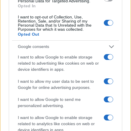
Personal Data for Targeted Advertising.
Opted In
ΕΛΛΑΔΑ
I want to opt-out of Collection, Use,
Retention, Sale, and/or Sharing of my
Ναυπηγεία Σαλαμίνας: Τέσσερις συλλήψεις για το θάνατο
Personal Data that Is Unrelated with the
Purposes for which it was collected.
εργάτη – Απεργούν οι εργαζόμενοι
Opted Out
25/07/2024 - 3:57μμ
Google consents
I want to allow Google to enable storage
related to advertising like cookies on web or
device identifiers in apps.
I want to allow my user data to be sent to
Google for online advertising purposes.
I want to allow Google to send me
personalized advertising.
I want to allow Google to enable storage
related to analytics like cookies on web or
device identifiers in apps.