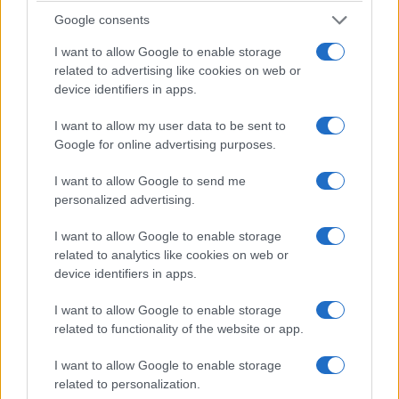
ΣΥΛΛΟΓΟΙ
Google consents
Ένωση Ποντίων Πιερίας: Με τα λαμπρότερα
I want to allow Google to enable storage
χρώματα πέρασαν στην ιστορία τα 28α «Ποντιακά
related to advertising like cookies on web or
device identifiers in apps.
πολιτιστικά δρώμενα»
2/08/2026 - 10:34μμ
I want to allow my user data to be sent to
Google for online advertising purposes.
I want to allow Google to send me
personalized advertising.
I want to allow Google to enable storage
related to analytics like cookies on web or
device identifiers in apps.
I want to allow Google to enable storage
related to functionality of the website or app.
ΣΥΛΛΟΓΟΙ
I want to allow Google to enable storage
related to personalization.
Ακρινή Κοζάνης: Έκαναν το ποντιακό σιρόν