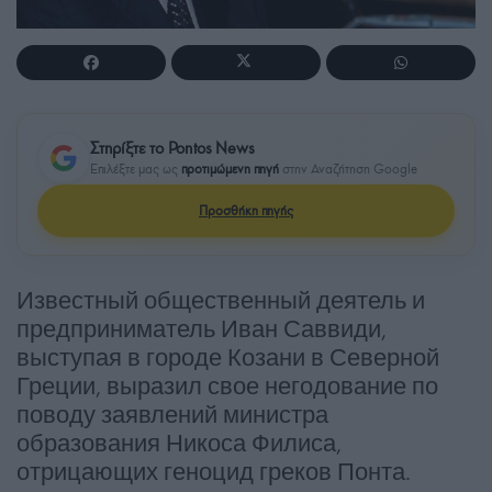
Στηρίξτε το Pontos News
Επιλέξτε μας ως
προτιμώμενη πηγή
στην Αναζήτηση Google
Προσθήκη πηγής
Известный общественный деятель и
предприниматель Иван Саввиди,
выступая в городе Козани в Северной
Греции, выразил свое негодование по
поводу заявлений министра
образования Никоса Филиса,
отрицающих геноцид греков Понта.