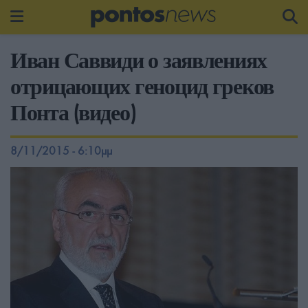
Иван Саввиди о заявлениях
отрицающих геноцид греков
Понта (видео)
8/11/2015 - 6:10μμ