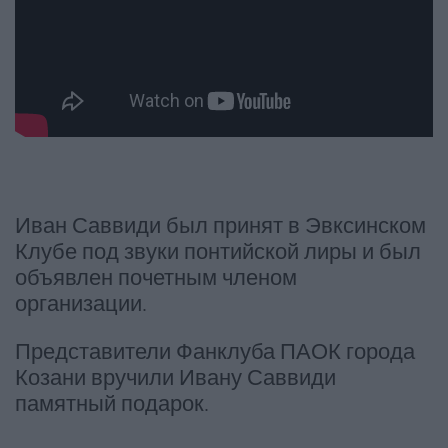
Иван Саввиди был принят в Эвксинском
Клубе под звуки понтийской лиры и был
объявлен почетным членом
организации.
Представители Фанклуба ПАОК города
Козани вручили Ивану Саввиди
памятный подарок.