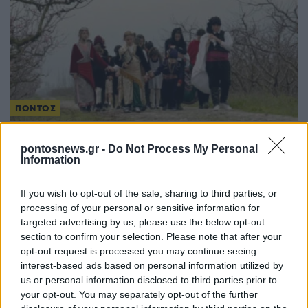
ΠΟΝΤΟΣ
«Πατρίδα μου εδώ κι εκεί»: Δείτε τη μαθητική
pontosnews.gr -
Do Not Process My Personal
ταινία για τη Γενοκτονία των Ποντίων
Information
3/08/2026 - 6:00μμ
If you wish to opt-out of the sale, sharing to third parties, or
processing of your personal or sensitive information for
targeted advertising by us, please use the below opt-out
section to confirm your selection. Please note that after your
opt-out request is processed you may continue seeing
interest-based ads based on personal information utilized by
us or personal information disclosed to third parties prior to
your opt-out. You may separately opt-out of the further