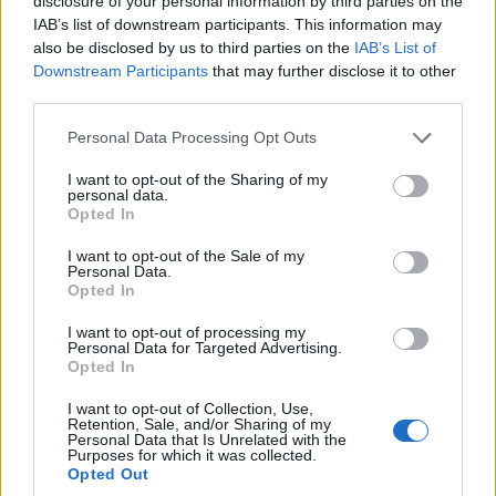
disclosure of your personal information by third parties on the
IAB’s list of downstream participants. This information may
also be disclosed by us to third parties on the
IAB’s List of
Downstream Participants
that may further disclose it to other
ΠΡΟΣΩΠΙΚΟΤΗΤΕΣ
third parties.
Νίκος Ε. Μηλιώρης: Ο άνθρωπος που είχε στόχο
Please note that this website/app uses one or more Google
Personal Data Processing Opt Outs
ζωής να διασώσει την ιστορία και τη λαογραφία
services and may gather and store information including but
not limited to your visit or usage behaviour. You may click to
I want to opt-out of the Sharing of my
των Βουρλών
personal data.
grant or deny consent to Google and its third-party tags to
Opted In
3/08/2026 - 4:40μμ
use your data for below specified purposes in below Google
consent section.
I want to opt-out of the Sale of my
Personal Data.
Opted In
I want to opt-out of processing my
Personal Data for Targeted Advertising.
Opted In
I want to opt-out of Collection, Use,
Retention, Sale, and/or Sharing of my
Personal Data that Is Unrelated with the
Purposes for which it was collected.
Opted Out