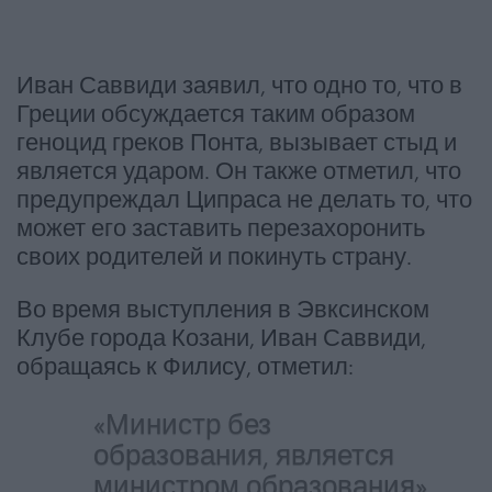
Иван Саввиди заявил, что одно то, что в
Греции обсуждается таким образом
геноцид греков Понта, вызывает стыд и
является ударом. Он также отметил, что
предупреждал Ципраса не делать то, что
может его заставить перезахоронить
своих родителей и покинуть страну.
Во время выступления в Эвксинском
Клубе города Козани, Иван Саввиди,
обращаясь к Филису, отметил:
«Министр без
образования, является
министром образования»