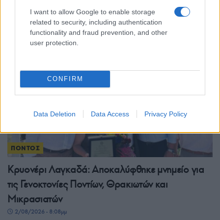
γλυκό, και κέρδισαν το A’ βραβείο
I want to allow Google to enable storage
related to security, including authentication
2/08/2026 - 9:45μμ
functionality and fraud prevention, and other
user protection.
CONFIRM
Data Deletion
Data Access
Privacy Policy
ΠΟΝΤΟΣ
Κρυονέρι Λαγκαδά: Αποκαλύφθηκε μνημείο για
τις Γενοκτονίες Ποντίων, Θρακιωτών και
Μικρασιατών
2/08/2026 - 8:08μμ