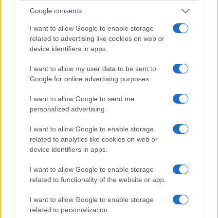
Κορυφώνεται η έξοδος των αδειούχων του
Google consents
Αυγούστου από τα λιμάνια της Αττικής
I want to allow Google to enable storage
related to advertising like cookies on web or
8/08/2026 - 9:47πμ
device identifiers in apps.
I want to allow my user data to be sent to
Google for online advertising purposes.
I want to allow Google to send me
personalized advertising.
I want to allow Google to enable storage
related to analytics like cookies on web or
device identifiers in apps.
ΕΛΛΑΔΑ
I want to allow Google to enable storage
related to functionality of the website or app.
Δυτική Αττική: Σε εξέλιξη οι αυτοψίες και οι
αποζημιώσεις μετά την καταστροφική φωτιά
I want to allow Google to enable storage
related to personalization.
8/08/2026 - 8:57πμ