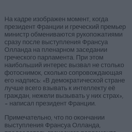
На кадре изображен момент, когда
президент Франции и греческий премьер
министр обмениваются рукопожатиями
сразу после выступления Франсуа
Олланда на пленарном заседании
греческого парламента. При этом
наибольший интерес вызвал не столько
фотоснимок, сколько сопровождающая
его надпись: «В демократической стране
лучше всего взывать к интеллекту её
граждан, нежели вызывать у них страх»,
– написал президент Франции.
Примечательно, что по окончании
выступления Франсуа Олланда,