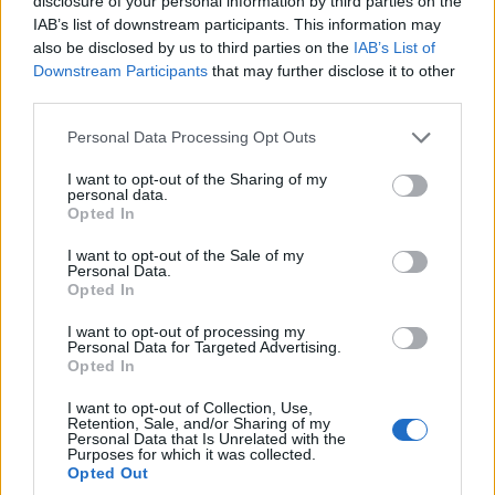
disclosure of your personal information by third parties on the
ΕΛΛΑΔΑ
IAB’s list of downstream participants. This information may
also be disclosed by us to third parties on the
IAB’s List of
Γαβούστημα 2026: Το μεγάλο πολιτιστικό
Downstream Participants
that may further disclose it to other
συναπάντημα διοργανώνει ο Πολιτιστικός
third parties.
Λαογραφικός Σύλλογος Καππαδοκών Κόνιτσας
Please note that this website/app uses one or more Google
Personal Data Processing Opt Outs
«Οι Ρίζες»
services and may gather and store information including but
not limited to your visit or usage behaviour. You may click to
I want to opt-out of the Sharing of my
8/08/2026 - 12:15μμ
personal data.
grant or deny consent to Google and its third-party tags to
Opted In
use your data for below specified purposes in below Google
consent section.
I want to opt-out of the Sale of my
Personal Data.
Opted In
I want to opt-out of processing my
Personal Data for Targeted Advertising.
Opted In
I want to opt-out of Collection, Use,
Retention, Sale, and/or Sharing of my
Personal Data that Is Unrelated with the
Purposes for which it was collected.
ΕΛΛΑΔΑ
Opted Out