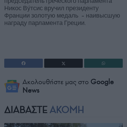
председатель греческого парламента
Никос Ву́тсис вручил президенту
Франции золотую медаль – наивысшую
награду парламента Греции.
Ακολουθήστε μας στο
Google
News
ΔΙΑΒΑΣΤΕ
ΑΚΟΜΗ