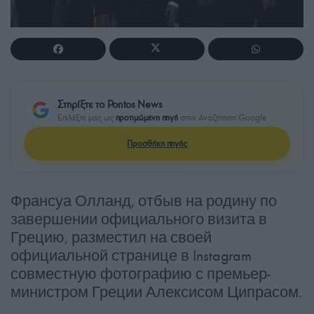
Στηρίξτε το Pontos News
Επιλέξτε μας ως
προτιμώμενη πηγή
στην Αναζήτηση Google
Προσθήκη πηγής
Франсуа Олланд, отбыв на родину по
завершении официального визита в
Грецию, разместил на своей
официальной странице в Instagram
совместную фотографию с премьер-
министром Греции Алексисом Ципрасом.