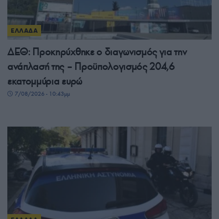
ΕΛΛΑΔΑ
ΔΕΘ: Προκηρύχθηκε ο διαγωνισμός για την
ανάπλασή της – Προϋπολογισμός 204,6
εκατομμύρια ευρώ
7/08/2026 - 10:43μμ