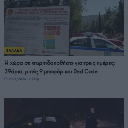
ΕΛΛΑΔΑ
Η χώρα σε «πυριτιδαποθήκη» για τρεις ημέρες:
39άρια, ριπές 9 μποφόρ και Red Code
9/08/2026 - 9:21πμ