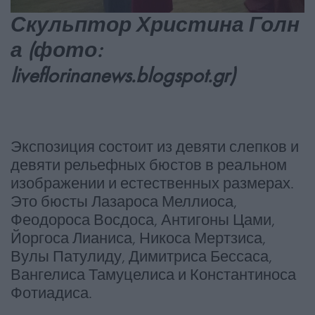
Скульптор Христина Голн
а (фото:
liveflorinanews.blogspot.gr)
Экспозиция состоит из девяти слепков и
девяти рельефных бюстов в реальном
изображении и естественных размерах.
Это бюсты Лазароса Меллиоса,
Феодороса Восдоса, Антигоны Цами,
Йоргоса Лианиса, Никоса Мертзиса,
Вулы Патулиду, Димитриса Бессаса,
Вангелиса Тамуцелиса и Константиноса
Фотиадиса.