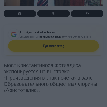
Στηρίξτε το Pontos News
Επιλέξτε μας ως
προτιμώμενη πηγή
στην Αναζήτηση Google
Προσθήκη πηγής
Бюст Константиноса Фотиадиса
экспонируется на выставке
«Произведения в знак почета» в зале
Образовательного общества Флорины
«Аристотелис».