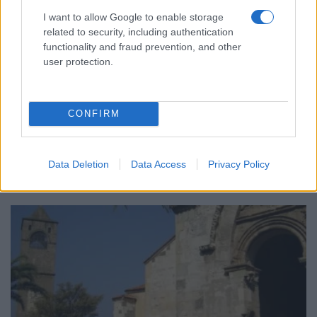
I want to allow Google to enable storage
related to security, including authentication
functionality and fraud prevention, and other
user protection.
ΠΑΡΑΔΟΣΗ
CONFIRM
Πόντιοι πρόσφυγες στην Πρασινάδα Δράμας – Η
ιστορική μονή Μεταμορφώσεως του Σωτήρος
6/08/2026 - 1:41μμ
Data Deletion
Data Access
Privacy Policy