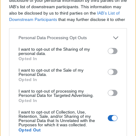
disclosure of your personal information by third parties on the
Σωτήρος
IAB’s list of downstream participants. This information may
also be disclosed by us to third parties on the
IAB’s List of
6/08/2026 - 10:46μμ
Downstream Participants
that may further disclose it to other
third parties.
Please note that this website/app uses one or more Google
Personal Data Processing Opt Outs
services and may gather and store information including but
not limited to your visit or usage behaviour. You may click to
I want to opt-out of the Sharing of my
personal data.
grant or deny consent to Google and its third-party tags to
Opted In
use your data for below specified purposes in below Google
consent section.
I want to opt-out of the Sale of my
Personal Data.
Opted In
I want to opt-out of processing my
ΠΟΝΤΟΣ
Personal Data for Targeted Advertising.
Opted In
Τουρκία: Σχέδιο διάσωσης για δύο ιστορικά
I want to opt-out of Collection, Use,
ορθόδοξα μοναστήρια της Τραπεζούντας
Retention, Sale, and/or Sharing of my
Personal Data that Is Unrelated with the
6/08/2026 - 9:11μμ
Purposes for which it was collected.
Opted Out