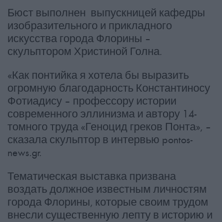
Бюст выполнен выпускницей кафедры
изобразительного и прикладного
искусства города Флорины –
скульптором Христиной Голна.
«Как понтийка я хотела бы выразить
огромную благодарность Константиносу
Фотиадису – профессору истории
современного эллинизма и автору 14-
томного труда «Геноцид греков Понта», –
сказала скульптор в интервью pontos-
news.gr.
Тематическая выставка призвана
воздать должное известным личностям
города Флорины, которые своим трудом
внесли существенную лепту в историю и