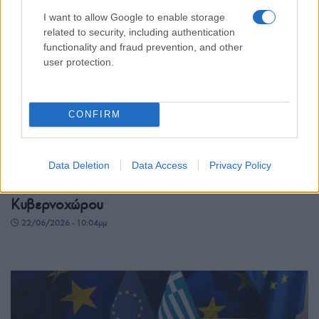
I want to allow Google to enable storage
related to security, including authentication
functionality and fraud prevention, and other
user protection.
CONFIRM
ΑΜΥΝΑ
ΓΕΕΘΑ: Εγκαινιάστηκαν οι νέες εγκαταστάσεις
Data Deletion
Data Access
Privacy Policy
της Διεύθυνσης Πληροφορικής και
Κυβερνοχώρου
22/06/2026 - 10:04μμ