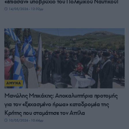
«έπιασαν» υποβρύχιο του Πολεμικού Ναυτικού!
14/05/2026 - 12:32μμ
ΑΜΥΝΑ
Μανώλης Μπικάκης: Αποκαλυπτήρια προτομής
για τον «ξεχασμένο ήρωα» καταδρομέα της
Κρήτης που σταμάτησε τον Αττίλα
10/05/2026 - 10:44μμ