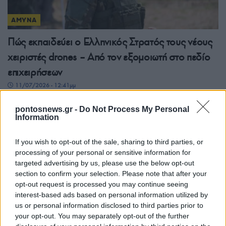
ΑΜΥΝΑ
Πώς εκπαιδεύει ο Ελληνικός Στρατός τους νέους
χειριστές drones – Από τον εξομοιωτή στο πεδίο
επιχειρήσεων
11/07/2026 - 12:41μμ
pontosnews.gr -
Do Not Process My Personal
Information
If you wish to opt-out of the sale, sharing to third parties, or
processing of your personal or sensitive information for
targeted advertising by us, please use the below opt-out
section to confirm your selection. Please note that after your
opt-out request is processed you may continue seeing
interest-based ads based on personal information utilized by
us or personal information disclosed to third parties prior to
ΑΜΥΝΑ
your opt-out. You may separately opt-out of the further