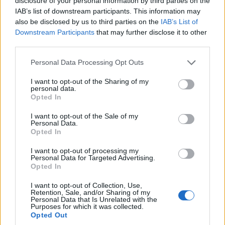
disclosure of your personal information by third parties on the
F-16 έκανε αναγκαστική προσγείωση στη
IAB’s list of downstream participants. This information may
also be disclosed by us to third parties on the
IAB’s List of
Ζάκυνθο λόγω μηχανικής βλάβης
Downstream Participants
that may further disclose it to other
9/07/2026 - 3:02μμ
third parties.
Please note that this website/app uses one or more Google
Personal Data Processing Opt Outs
services and may gather and store information including but
not limited to your visit or usage behaviour. You may click to
I want to opt-out of the Sharing of my
personal data.
grant or deny consent to Google and its third-party tags to
Opted In
use your data for below specified purposes in below Google
consent section.
I want to opt-out of the Sale of my
Personal Data.
Opted In
I want to opt-out of processing my
Personal Data for Targeted Advertising.
Opted In
ΑΜΥΝΑ
I want to opt-out of Collection, Use,
F-35: Επιστολή Ρεπουμπλικάνου βουλευτή στον
Retention, Sale, and/or Sharing of my
Personal Data that Is Unrelated with the
Ντόναλντ Τραμπ για να μπλοκαριστεί η πώληση
Purposes for which it was collected.
Opted Out
των μαχητικών στην Τουρκία